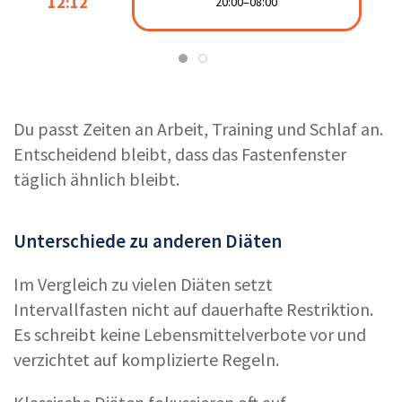
12:12
12:12
20:00–08:00
20:00–08:00
08:00–20:00
Du passt Zeiten an Arbeit, Training und Schlaf an.
Entscheidend bleibt, dass das Fastenfenster
täglich ähnlich bleibt.
Unterschiede zu anderen Diäten
Im Vergleich zu vielen Diäten setzt
Intervallfasten nicht auf dauerhafte Restriktion.
Es schreibt keine Lebensmittelverbote vor und
verzichtet auf komplizierte Regeln.