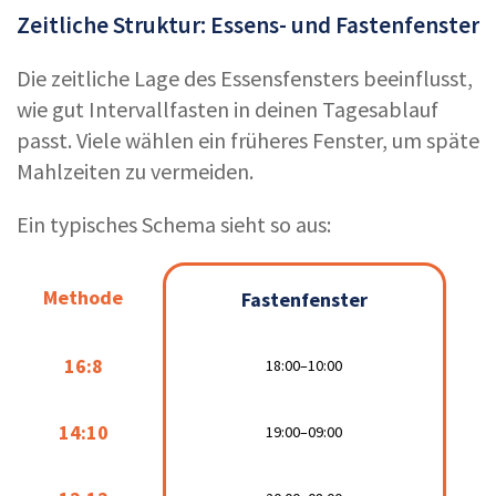
Zeitliche Struktur: Essens- und Fastenfenster
Die zeitliche Lage des Essensfensters beeinflusst,
wie gut Intervallfasten in deinen Tagesablauf
passt. Viele wählen ein früheres Fenster, um späte
Mahlzeiten zu vermeiden.
Ein typisches Schema sieht so aus:
Methode
Methode
Fastenfenster
Essensfenster
Fastenfenster
16:8
16:8
18:00–10:00
10:00–18:00
18:00–10:00
14:10
14:10
19:00–09:00
09:00–19:00
19:00–09:00