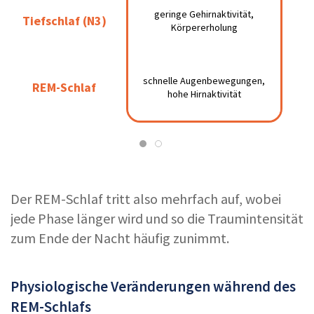
geringe
30–40
geringe Gehirnaktivität,
Tiefschlaf (N3)
Tiefschlaf (N3)
Gehirnaktivität,
Körpererholung
Min.
Körpererholung
schnelle
schnelle Augenbewegungen,
10–20
REM-Schlaf
REM-Schlaf
Augenbewegungen,
hohe Hirnaktivität
Min.
hohe Hirnaktivität
Der REM-Schlaf tritt also mehrfach auf, wobei
jede Phase länger wird und so die Traumintensität
zum Ende der Nacht häufig zunimmt.
Physiologische Veränderungen während des
REM-Schlafs