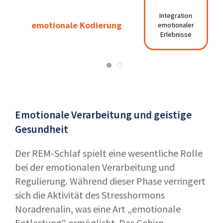
Integration
Ver
Integration
emotionale Kodierung
emotionale Kodierung
emotionaler
emotionaler
em
Erlebnisse
Erlebnisse
Emotionale Verarbeitung und geistige
Gesundheit
Der REM-Schlaf spielt eine wesentliche Rolle
bei der emotionalen Verarbeitung und
Regulierung. Während dieser Phase verringert
sich die Aktivität des Stresshormons
Noradrenalin, was eine Art „emotionale
Entlastung“ ermöglicht. Das Gehirn