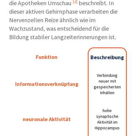
[2]
die
Apotheken Umschau
beschreibt. In
dieser aktiven Gehirnphase verarbeiten die
Nervenzellen Reize ähnlich wie im
Wachzustand, was entscheidend für die
Bildung stabiler Langzeiterinnerungen ist.
Funktion
Funktion
Beschreibung
B
Beschreibung
Verbindung
Verbindung
F
neuer mit
neuer mit
Informationsverknüpfung
Informationsverknüpfung
da
gespeicherten
gespeicherten
E
Inhalten
Inhalten
hohe
hohe
F
synaptische
synaptische
neuronale Aktivität
neuronale Aktivität
Aktivität im
Aktivität im
Le
Hippocampus
Hippocampus