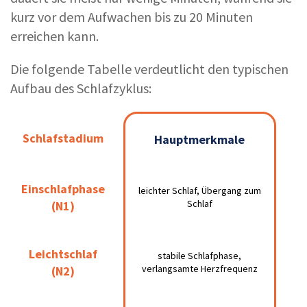
kurz vor dem Aufwachen bis zu 20 Minuten
erreichen kann.
Die folgende Tabelle verdeutlicht den typischen
Aufbau des Schlafzyklus:
Dauer
Schlafstadium
Schlafstadium
Hauptmerkmale
Hauptmerkmale
(ca.)
leichter Schlaf,
Einschlafphase
Einschlafphase
5–10
leichter Schlaf, Übergang zum
Übergang zum
(N1)
Min.
Schlaf
(N1)
Schlaf
stabile Schlafphase,
Leichtschlaf
Leichtschlaf
20–30
stabile Schlafphase,
verlangsamte
verlangsamte Herzfrequenz
(N2)
Min.
(N2)
Herzfrequenz