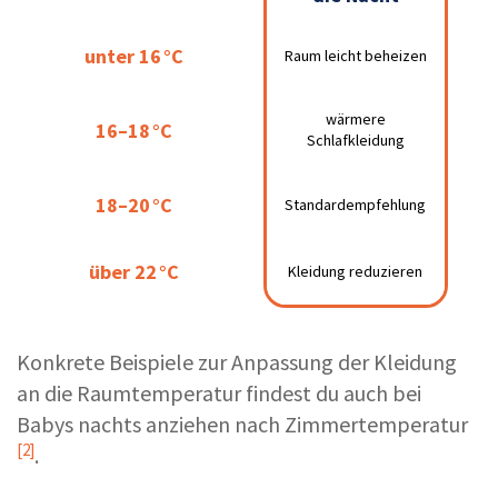
unter 16 °C
unter 16 °C
Raum leicht beheizen
Raum leicht beheizen
wärmere
wärmere
16–18 °C
16–18 °C
Schlafkleidung
Schlafkleidung
18–20 °C
18–20 °C
Standardempfehlung
Standardempfehlung
über 22 °C
über 22 °C
Kleidung reduzieren
Kleidung reduzieren
Konkrete Beispiele zur Anpassung der Kleidung
an die Raumtemperatur findest du auch bei
Babys nachts anziehen nach Zimmertemperatur
[2]
.