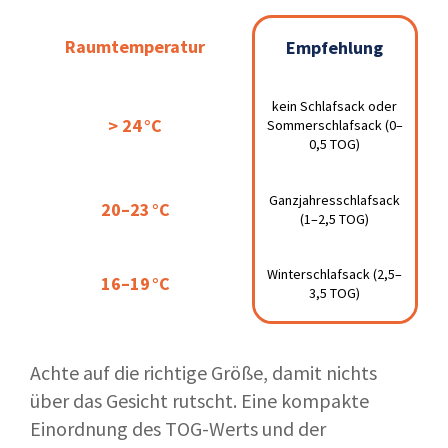
Raumtemperatur
Raumtemperatur
Empfehlung
Empfehlung
kein Schlafsack oder
kein Schlafsack oder
> 24 °C
> 24 °C
Sommerschlafsack
Sommerschlafsack (0–
0,5 TOG)
(0–0,5 TOG)
Ganzjahresschlafsack
Ganzjahresschlafsack
20–23 °C
20–23 °C
(1–2,5 TOG)
(1–2,5 TOG)
Winterschlafsack (2,5–
Winterschlafsack
16–19 °C
16–19 °C
3,5 TOG)
(2,5–3,5 TOG)
Achte auf die richtige Größe, damit nichts
über das Gesicht rutscht. Eine kompakte
Einordnung des TOG-Werts und der