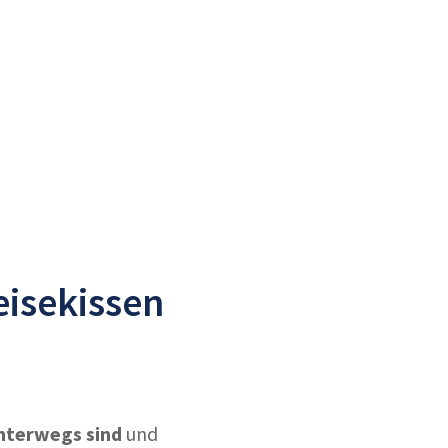
eisekissen
nterwegs sind
und