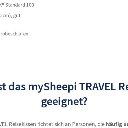
EX® Standard 100
 cm), gut
Probeschlafen
st das mySheepi TRAVEL R
geeignet?
L Reisekissen richtet sich an Personen, die
häufig u