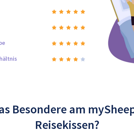
be
hältnis
das Besondere am myShee
Reisekissen?