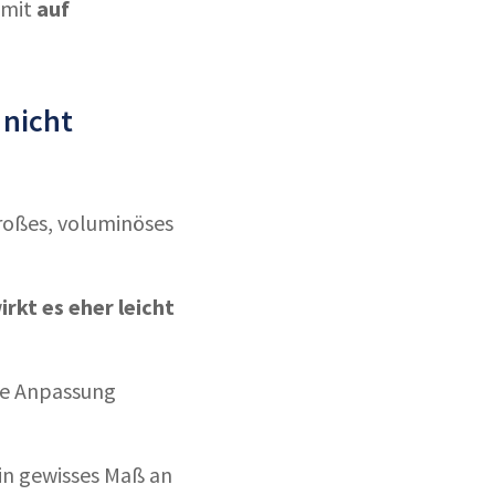
amit
auf
 nicht
großes, voluminöses
w
irkt es eher leicht
ere Anpassung
ein gewisses Maß an