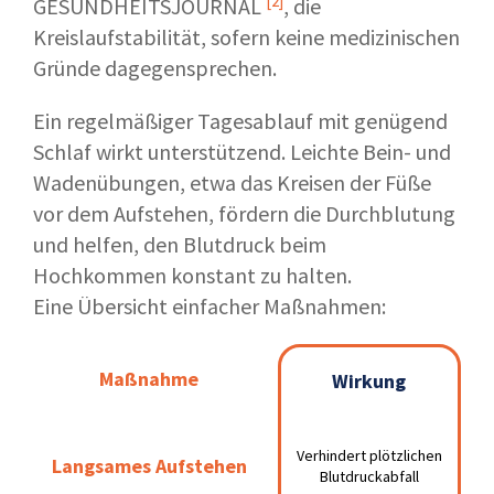
[2]
GESUNDHEITSJOURNAL
, die
Kreislaufstabilität, sofern keine medizinischen
Gründe dagegensprechen.
Ein regelmäßiger Tagesablauf mit genügend
Schlaf wirkt unterstützend. Leichte Bein- und
Wadenübungen, etwa das Kreisen der Füße
vor dem Aufstehen, fördern die Durchblutung
und helfen, den Blutdruck beim
Hochkommen konstant zu halten.
Eine Übersicht einfacher Maßnahmen:
Maßnahme
Maßnahme
Wirkung
Wirkung
Verhindert
Langsames
Verhindert plötzlichen
Langsames Aufstehen
plötzlichen
Aufstehen
Blutdruckabfall
Blutdruckabfall