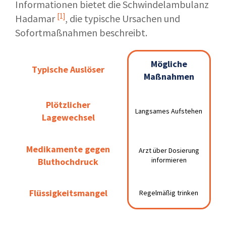
Informationen bietet die
Schwindelambulanz
[1]
Hadamar
, die typische Ursachen und
Sofortmaßnahmen beschreibt.
Mögliche
Mögliche
Typische Auslöser
Typische Auslöser
Maßnahmen
Maßnahmen
Plötzlicher
Plötzlicher
Langsames
Langsames Aufstehen
Lagewechsel
Aufstehen
Lagewechsel
Medikamente gegen
Medikamente gegen
Arzt über Dosierung
Arzt über Dosierung
informieren
Bluthochdruck
Bluthochdruck
informieren
Flüssigkeitsmangel
Flüssigkeitsmangel
Regelmäßig trinken
Regelmäßig trinken