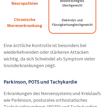
Beeinträchtigtes
Beeinträchtigtes
Neuropathien
Neuropathien
Gleichgewicht
Gleichgewicht
Chronische
Chronische
Elektrolyt- und
Elektrolyt- und
Flüssigkeitsungleichgewicht
Nierenerkrankung
Nierenerkrankung
Flüssigkeitsungleichgewicht
Eine ärztliche Kontrolle ist besonders bei
wiederkehrenden oder stärkeren Attacken
wichtig, da sich Schwindel als Symptom vieler
Grunderkrankungen zeigt.
Parkinson, POTS und Tachykardie
Erkrankungen des Nervensystems und Kreislaufs
wie Parkinson, posturales orthostatisches
Tachykardiesyndrom (POTS) und Tachykardien