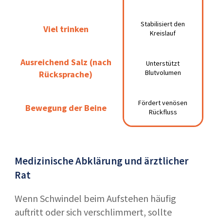
Stabilisiert den
Stabilisiert den
Viel trinken
Viel trinken
Kreislauf
Kreislauf
Ausreichend Salz
Ausreichend Salz (nach
Unterstützt
Unterstützt
Blutvolumen
Rücksprache)
(nach Rücksprache)
Blutvolumen
Fördert venösen
Fördert venösen
Bewegung der Beine
Bewegung der Beine
Rückfluss
Rückfluss
Medizinische Abklärung und ärztlicher
Rat
Wenn Schwindel beim Aufstehen häufig
auftritt oder sich verschlimmert, sollte