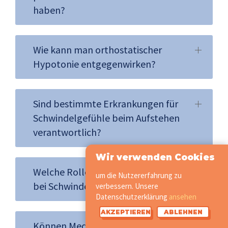
haben?
Wie kann man orthostatischer
Hypotonie entgegenwirken?
Sind bestimmte Erkrankungen für
Schwindelgefühle beim Aufstehen
verantwortlich?
Wir verwenden Cookies
Welche Rolle spielt Dehydration
um die Nutzererfahrung zu
bei Schwindel nach dem Aufstehen?
verbessern. Unsere
Datenschutzerklärung
ansehen
AKZEPTIEREN
ABLEHNEN
Können Medikamente Schwindel