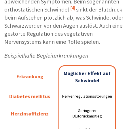
abweichenden Symptomen. Beim sogenannten
[4]
orthostatischen Schwindel
sinkt der Blutdruck
beim Aufstehen plötzlich ab, was Schwindel oder
Schwarzwerden vor den Augen auslöst. Auch eine
gestörte Regulation des vegetativen
Nervensystems kann eine Rolle spielen.
Beispielhafte Begleiterkrankungen
:
Möglicher Effekt auf
Möglicher Effekt auf
Erkrankung
Erkrankung
Schwindel
Schwindel
Diabetes mellitus
Diabetes mellitus
Nervenregulationsstörungen
Nervenregulationsstörungen
Geringerer
Herzinsuffizienz
Herzinsuffizienz
Geringerer Blutdruckanstieg
Blutdruckanstieg