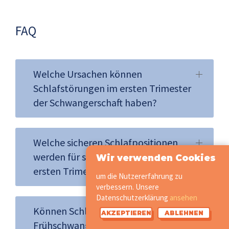
FAQ
Welche Ursachen können
Schlafstörungen im ersten Trimester
der Schwangerschaft haben?
Welche sicheren Schlafpositionen
werden für schwangere Frauen im
Wir verwenden Cookies
ersten Trimester empfohlen?
um die Nutzererfahrung zu
verbessern. Unsere
Datenschutzerklärung
ansehen
Können Schlafstörungen in der
AKZEPTIEREN
ABLEHNEN
Frühschwangerschaft ein Zeichen für