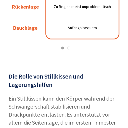
Zu Beginn meist
Kann Schwindel
Rückenlage
Rückenlage
Zu Beginn meist unproblematisch
unproblematisch
auslösen
Anfangs
Bald anatomisch nicht
Bauchlage
Bauchlage
Anfangs bequem
bequem
mehr möglich
Die Rolle von Stillkissen und
Lagerungshilfen
Ein Stillkissen kann den Körper während der
Schwangerschaft stabilisieren und
Druckpunkte entlasten. Es unterstützt vor
allem die Seitenlage, die im ersten Trimester