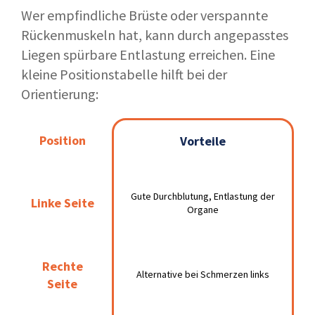
Wer empfindliche Brüste oder verspannte
Rückenmuskeln hat, kann durch angepasstes
Liegen spürbare Entlastung erreichen. Eine
kleine Positionstabelle hilft bei der
Orientierung:
Position
Position
Vorteile
Nachteile
Vorteile
Gute
Gewohnungsbedürftig
Durchblutung,
Gute Durchblutung, Entlastung der
Linke Seite
Linke Seite
für Rücken- oder
Entlastung der
Organe
Bauchschläfer
Organe
Rechte
Rechte
Alternative bei
Möglicher Druck auf
Alternative bei Schmerzen links
Seite
Seite
Schmerzen links
Leber