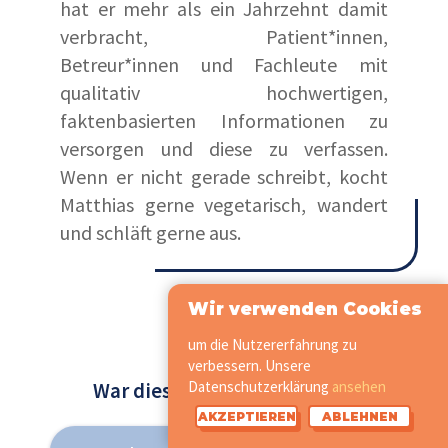
hat er mehr als ein Jahrzehnt damit
verbracht, Patient*innen,
Betreur*innen und Fachleute mit
qualitativ hochwertigen,
faktenbasierten Informationen zu
versorgen und diese zu verfassen.
Wenn er nicht gerade schreibt, kocht
Matthias gerne vegetarisch, wandert
und schläft gerne aus.
Wir verwenden Cookies
um die Nutzererfahrung zu
verbessern. Unsere
War dieser Beitrag hilfreich?
Datenschutzerklärung
ansehen
AKZEPTIEREN
ABLEHNEN