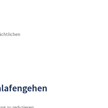
ächtlichen
hlafengehen
ng zu reduzieren