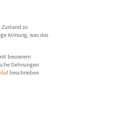
n Zustand zu
ßige Atmung, was das
mit besserem
tische Dehnungen
hlaf
beschrieben