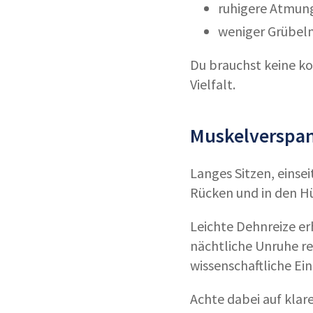
ruhigere Atmun
weniger Grübeln
Du brauchst keine k
Vielfalt.
Muskelverspa
Langes Sitzen, einse
Rücken und in den Hü
Leichte Dehnreize er
nächtliche Unruhe re
wissenschaftliche E
Achte dabei auf klar