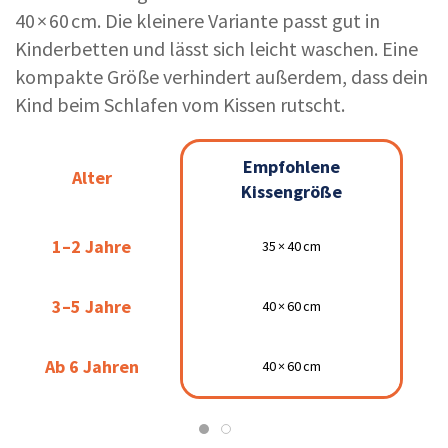
40 × 60 cm. Die kleinere Variante passt gut in
Kinderbetten und lässt sich leicht waschen. Eine
kompakte Größe verhindert außerdem, dass dein
Kind beim Schlafen vom Kissen rutscht.
Empfohlene
Empfohlene
Alter
Alter
Kissenhöhe
Kissengröße
Kissengröße
1–2 Jahre
1–2 Jahre
35 × 40 cm
ca. 2 cm
35 × 40 cm
3–5 Jahre
3–5 Jahre
40 × 60 cm
ca. 4 cm
40 × 60 cm
Ab 6 Jahren
Ab 6 Jahren
40 × 60 cm
40 × 60 cm
bis 6 cm