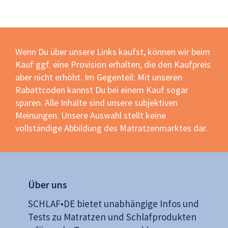
Wenn Du über unsere Links kaufst, können wir beim
Kauf ggf. eine Provision erhalten, die den Kaufpreis
aber nicht erhöht. Im Gegenteil: Mit unseren
Rabattcoden kannst Du bei einem Kauf sogar
sparen. Alle Inhalte sind unsere subjektiven
Meinungen. Unsere Auswahl stellt keine
vollständige Abbildung des Matratzenmarktes dar.
Über uns
SCHLAF•DE bietet unabhängige Infos und
Tests zu Matratzen und Schlafprodukten