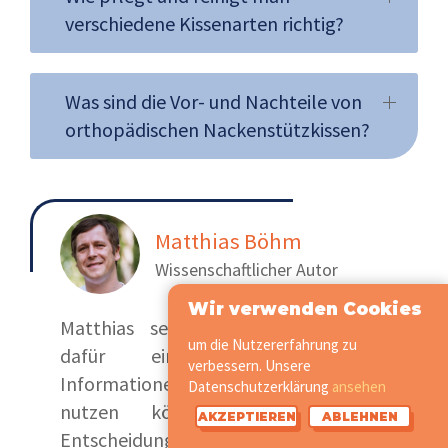
verschiedene Kissenarten richtig?
Was sind die Vor- und Nachteile von
orthopädischen Nackenstützkissen?
Matthias Böhm
Wissenschaftlicher Autor
Wir verwenden Cookies
Matthias setzt sich leidenschaftlich
um die Nutzererfahrung zu
dafür ein, Menschen mit
verbessern. Unsere
Informationen zu versorgen, die sie
Datenschutzerklärung
ansehen
nutzen können, um sinnvolle
AKZEPTIEREN
ABLEHNEN
Entscheidungen über ihre Gesundheit