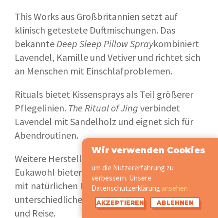
This Works aus Großbritannien setzt auf
klinisch getestete Duftmischungen. Das
bekannte
Deep Sleep Pillow Spray
kombiniert
Lavendel, Kamille und Vetiver und richtet sich
an Menschen mit Einschlafproblemen.
Rituals bietet Kissensprays als Teil größerer
Pflegelinien.
The Ritual of Jing
verbindet
Lavendel mit Sandelholz und eignet sich für
Abendroutinen.
Wir verwenden Cookies
Weitere Hersteller wie Positive Essence oder
um die Nutzererfahrung zu
Eukawohl bieten preisgünstige Alternativen
verbessern. Unsere
mit natürlichen Inhaltsstoffen und
Datenschutzerklärung
ansehen
unterschiedlichen Duftvarianten für Alltag
AKZEPTIEREN
ABLEHNEN
und Reise.